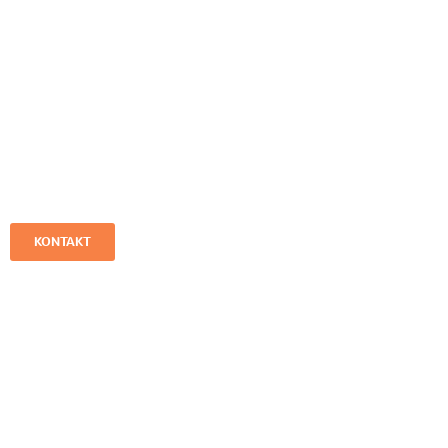
Wider das Vergessen
KONTAKT