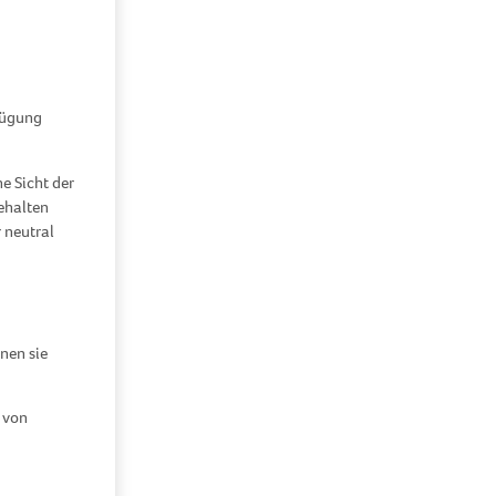
rfügung
e Sicht der
ehalten
 neutral
nen sie
 von