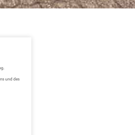
ng.
ens und des