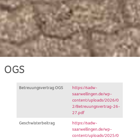
OGS
Betreuungsvertrag OGS
https://sadw-
saarwellingen.de/wp-
content/uploads/2026/0
2/Betreuungsvertrag-26-
27.pdf
Geschwisterbeitrag
https://sadw-
saarwellingen.de/wp-
content/uploads/2025/0