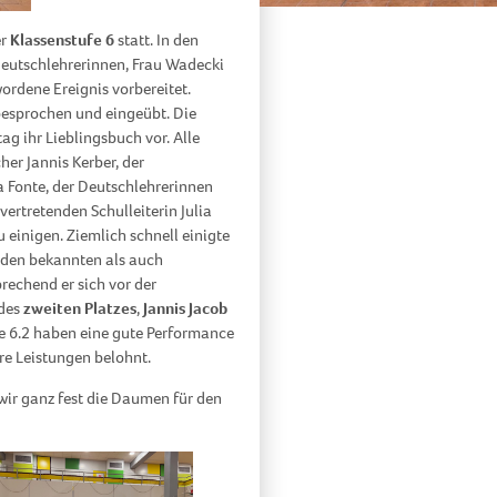
er
Klassenstufe 6
statt. In den
Deutschlehrerinnen, Frau Wadecki
ordene Ereignis vorbereitet.
besprochen und eingeübt. Die
ag ihr Lieblingsbuch vor. Alle
er Jannis Kerber, der
a Fonte, der Deutschlehrerinnen
vertretenden Schulleiterin Julia
u einigen. Ziemlich schnell einigte
l den bekannten als auch
rechend er sich vor der
 des
zweiten Platzes
,
Jannis Jacob
e 6.2 haben eine gute Performance
re Leistungen belohnt.
wir ganz fest die Daumen für den