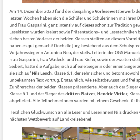
Am 14. Dezember 2023 fand der diesjährige
Vorlesewettbewerb
d
letzten Wochen haben sich die Schüler und Schülerinnen mit ihren 
und Frau Gasparini, ganz intensiv auf dieses schon zur Tradition gew
Lesekisten wurden kreiert sowie Präsentations- und Lesetechniken 
sieben besten Vorleser der beiden Klassen stellten an diesem Vormitt
haben es gut gemacht! Doch die Jury, bestehend aus dem Schulsprech
Vorjahressiegerin Antonina Neu, der stellv. Leiterin der OGS Manuel
Frau Gasparini, Frau Wadecki und Frau Kiefer, sowie der zweiten stell
Seibert, hatte die Aufgabe, sich auf eine Siegerin oder einen Sieger z
sie sich auf
Nils Lesch
, Klasse 6.1, der sehr sicher und betont sowoh
unbekannten Text vortrug. Erstaunlich, wie selbstbewusst und frei sp
Zuhörerschar der beiden Klassen präsentierte. Aber auch der Sieger
Klasse 6.1 und der Sieger des
dritten Platzes
,
Hendric Virtler,
Klass
abgeliefert. Alle TeilnehmerInnen wurden mit einem Geschenk für ih
Herzlichen Glückwunsch an alle Leser und Leserinnen! Nils drücken 
nächsten Wettbewerb auf Landkreisebene!