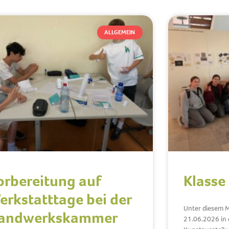
ALLGEMEIN
orbereitung auf
Klasse
erkstatttage bei der
Unter diesem M
andwerkskammer
21.06.2026 in d