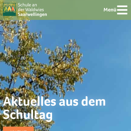
Menü
Aktuelles aus dem
Schultag​