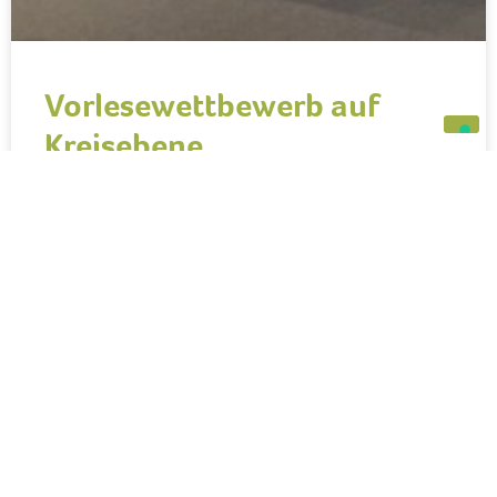
Vorlesewettbewerb auf
Kreisebene
Für unsere diesjährige Gewinnerin des Vorlesewettbewerbes
Dilara Kablan, Klasse 6.3, hieß es letzte Woche, Nerven zeigen,
da sie auf Kreisebene in die nächste Runde des Wettbewerbes
einstieg. Im Großen Saal
WEITERLESEN »
30. März 2026
BERUFSVORBEREITUNG