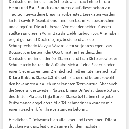
Deutschlehrerinnen, Frau Schleidowitz, Frau Lehnert, Frau
Heintz und Frau Staudt ganz intensiv auf dieses schon zur
Tradition gewordene Ereignis vorbereitet. Lesekisten wurden
kreiert sowie Präsentations- und Lesetechniken besprochen
und eingeübt. Die acht besten Vorleser der beiden Klassen
stellten an diesem Vormittag ihr Lieblingsbuch vor. Alle haben
es gut gemacht! Doch die Jury, bestehend aus der
Schulsprecherin Mazyat Waziro, dem Vorjahressieger Ilyas
Bougad, der Leiterin der OGS Christine Hesidenz, den
Deutschlehrerinnen der 6er Klassen und Frau Kiefer, sowie der
Schulleiterin hatten die Aufgabe, sich auf eine Siegerin oder
einen Sieger zu einigen. Ziemlich schnell einigten sie sich auf
Dilara Kablan
, Klasse 6.3, die sehr sicher und betont sowohl
den bekannten als auch unbekannten Text vortrug. Aber auch
die Siegerin des zweiten Platzes,
Emma DiPaola
, Klasse 6.3 und
des dritten Platzes,
Finja Korte,
Klasse 6.4 haben eine gute
Performance abgeliefert. Alle TeilnehmerInnen wurden mit
einem Geschenk für ihre Leistungen belohnt.
Herzlichen Glückwunsch an alle Leser und Leserinnen! Dilara
drücken wir ganz fest die Daumen für den nächsten