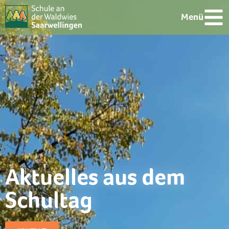
Menü
Aktuelles aus dem
Schultag​