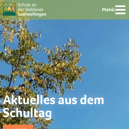
Menü
Aktuelles aus dem
Schultag​