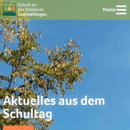
Menü
Aktuelles aus dem
Schultag​