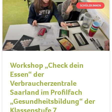
SCHÜLER:INNEN
Workshop „Check dein
Essen“ der
Verbraucherzentrale
Saarland im Profilfach
„Gesundheitsbildung“ der
Klassenstufe 7