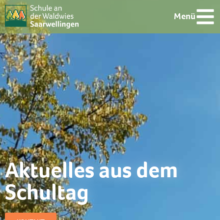
Menü
Aktuelles aus dem
Schultag​