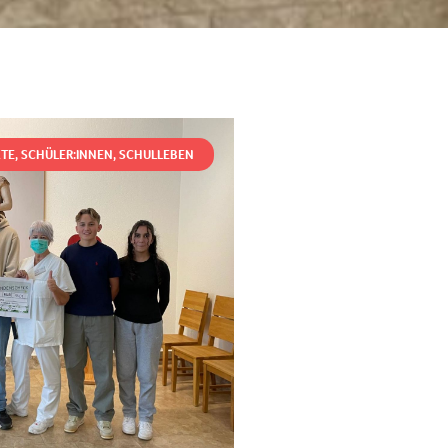
KTE
,
SCHÜLER:INNEN
,
SCHULLEBEN