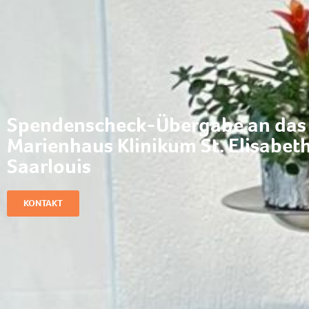
Spendenscheck-Übergabe an das
Marienhaus Klinikum St. Elisabet
Saarlouis
KONTAKT