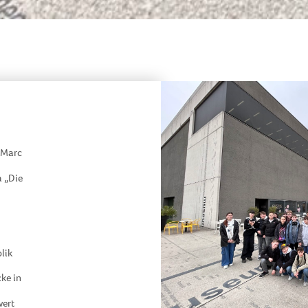
 Marc
a „Die
lik
ke in
wert