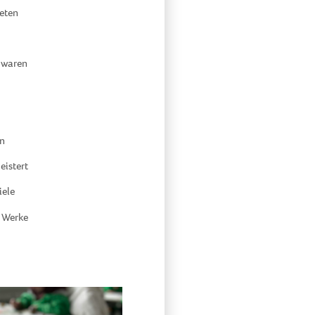
deten
 waren
on
eistert
iele
e Werke