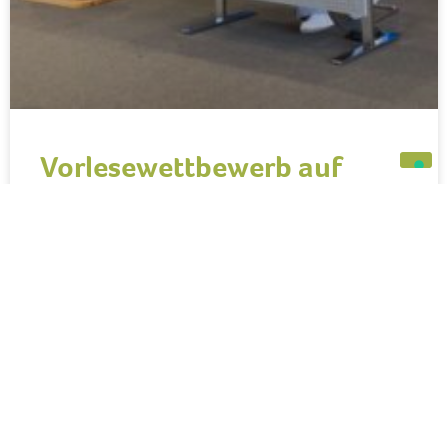
Vorlesewettbewerb auf
Kreisebene
Für unsere diesjährige Gewinnerin des Vorlesewettbewerbes
Dilara Kablan, Klasse 6.3, hieß es letzte Woche, Nerven zeigen,
da sie auf Kreisebene in die nächste Runde des Wettbewerbes
einstieg. Im Großen Saal
WEITERLESEN »
30. März 2026