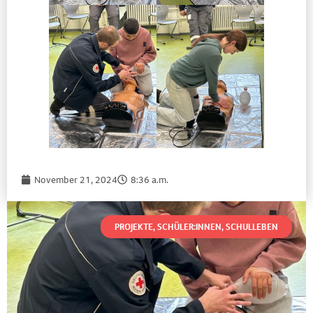
November 21, 2024
8:36 a.m.
PROJEKTE
,
SCHÜLER:INNEN
,
SCHULLEBEN