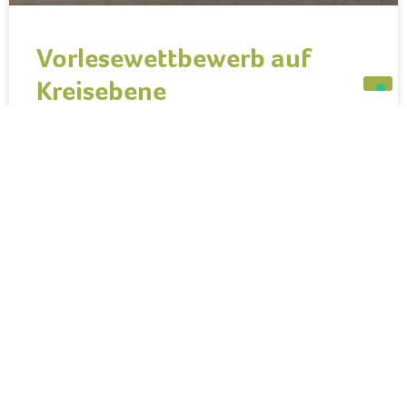
Vorlesewettbewerb auf
Kreisebene
Für unsere diesjährige Gewinnerin des Vorlesewettbewerbes
Dilara Kablan, Klasse 6.3, hieß es letzte Woche, Nerven zeigen,
da sie auf Kreisebene in die nächste Runde des Wettbewerbes
einstieg. Im Großen Saal
WEITERLESEN »
30. März 2026
BERUFSVORBEREITUNG