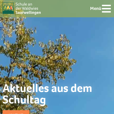
Menü
Aktuelles aus dem
Schultag​