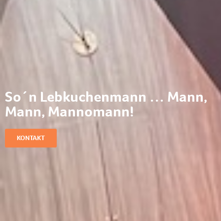
So´n Lebkuchenmann … Mann,
Mann, Mannomann!
KONTAKT