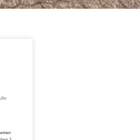
 Uhr
seiner
 dem 3.