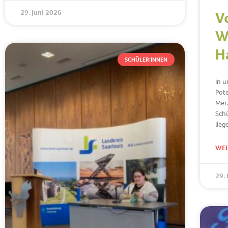
29. Juni 2026
V
W
H
SCHÜLER:INNEN
In u
Pot
Merz
Schü
lieg
WEI
29.