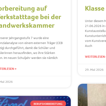
orbereitung auf
Klasse
erkstatttage bei der
Unter diesem M
andwerkskammer
21.06.2026 in d
Kunstausstellu
Kunstunterricht
nserer Jahrgangsstufe 7 wurde eine
vom Kunstverein
enzialanalyse von einem externen Träger (CEB
Auch
ig) durchgeführt, damit die Schüler und
lerinnen herausfinden, wo ihre Stärken
WEITERLESEN 
en. Im neuen Schuljahr werden sie nämlich
TERLESEN »
29. Mai 2026
 Mai 2026
BERUFSVORBEREITUNG